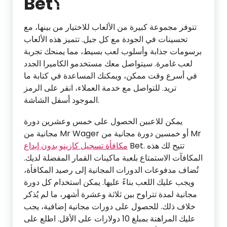
Bet؟
تتوفر مجموعة كبيرة من الألعاب للاختيار من بينها، مع
تحسينات في الجودة مع كل جيل. تتميز هذه الألعاب
برسومات جذابة وأسلوب لعب بسيط، مما يمنحك تجربة
لعب غامرة. سيتواصل معك مستخدمو الكاميرا الجدد
في أسرع وقت ممكن، ويمكنك المساعدة في كتابة ما
تريد. للتواصل مع خدمة العملاء، انقر على الرمز
الموجود أسفل الشاشة.
يمكن للاعبين الحصول على خمس وعشرين دورة
مجانية من Mr Wager أو خمسين دورة مجانية من Mr
Bet. تتيح لك هذه
مكافأة تسجيل كازينو بدون إيداع
المكافآت الاستمتاع بلعبة ماكينات القمار المفضلة لديك.
تُضاف مدفوعات الدورات المجانية إلى رصيد المكافأة،
ويجب عليك اللعب بناءً عليها. يمكن استخدام كل دورة
مجانية لمدة تتراوح بين ثلاثة وعشرة أشهر، ما لم يُذكر
خلاف ذلك. للحصول على دورات مجانية إضافية، يجب
عليك المراهنة بمبلغ 10 دولارات على الأقل. اطلع على