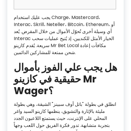
يجب عليك استخدام Charge، Mastercard،
Interac، Skrill، Neteller، Bitcoin، Ethereum، أو
أي وسيلة أخرى تُحوّل الأموال من خلال المقرض. يُعد
Interac الخيار الأمثل للكنديين، إذ يُتيح عمليات سحب
سريعة.
يُقدم كازينو Mr Bet Local مكافآت إعادة
شحن ممتعة للمشاركين الدائمين.
هل يجب علي الفوز بأموال
حقيقية في كازينو Mr
Wager؟
انطلق في بطولة "باتل أوف سبينز" الشيقة، وهي بطولة
مليئة بالإثارة والتشويق، ينظمها كازينو السيد واغر
المحلي على الإنترنت، حيث يستمتع اللاعبون الجدد
بتجربة متشابهة. تدور فكرة الفريق حول اللعب وجهاً