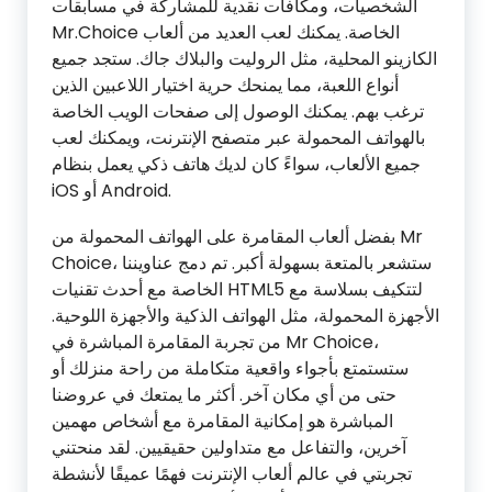
الشخصيات، ومكافآت نقدية للمشاركة في مسابقات
Mr.Choice الخاصة. يمكنك لعب العديد من ألعاب
الكازينو المحلية، مثل الروليت والبلاك جاك. ستجد جميع
أنواع اللعبة، مما يمنحك حرية اختيار اللاعبين الذين
ترغب بهم. يمكنك الوصول إلى صفحات الويب الخاصة
بالهواتف المحمولة عبر متصفح الإنترنت، ويمكنك لعب
جميع الألعاب، سواءً كان لديك هاتف ذكي يعمل بنظام
iOS أو Android.
بفضل ألعاب المقامرة على الهواتف المحمولة من Mr
Choice، ستشعر بالمتعة بسهولة أكبر. تم دمج عناويننا
الخاصة مع أحدث تقنيات HTML5 لتتكيف بسلاسة مع
الأجهزة المحمولة، مثل الهواتف الذكية والأجهزة اللوحية.
من تجربة المقامرة المباشرة في Mr Choice،
ستستمتع بأجواء واقعية متكاملة من راحة منزلك أو
حتى من أي مكان آخر. أكثر ما يمتعك في عروضنا
المباشرة هو إمكانية المقامرة مع أشخاص مهمين
آخرين، والتفاعل مع متداولين حقيقيين. لقد منحتني
تجربتي في عالم ألعاب الإنترنت فهمًا عميقًا لأنشطة