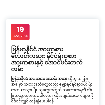
İçeriğe
geç
19
Oca, 2026
မြန်မာနိုင်ငံ အားကစား
လောင်းကစား: နိုင်ငံရဲကစား
အားကစားနှင့် အောင်မင်းတက်
ကမ်း
မြန်မာနိုင်ငံ အားကစားလောင်းကစား
ဆိုတဲ့ အခြား
အခါမှာ ကစားအသံတွေလည်း မျှော်ရင်ရင်စွာဝယ်ပြီး
တကယာသွားပြီး သူတွေအတွက် သဘောတရကို သုံး
ဖြတ်သွားပေးထားပါတယ်။ ထိုအချက်အလက်များကို
ဝိဒ်ဝင်လျှင် တန်ချဲပေးပါရန်။