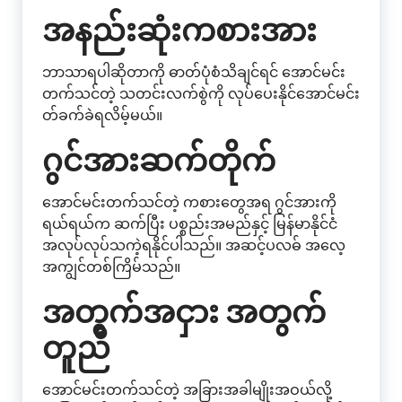
အနည်းဆုံးကစားအား
ဘာသာရပါဆိုတာကို ဓာတ်ပုံစံသိချင်ရင် အောင်မင်း
တက်သင်တဲ့ သတင်းလက်စွဲကို လုပ်ပေးနိုင်အောင်မင်း
တ်ခက်ခဲရလိမ့်မယ်။
ဂွင်အားဆက်တိုက်
အောင်မင်းတက်သင်တဲ့ ကစားတွေအရ ဂွင်အားကို
ရယ်ရယ်က ဆက်ပြီး ပစ္စည်းအမည်နှင့် မြန်မာနိုင်ငံ
အလုပ်လုပ်သကဲ့ရနိုင်ပါသည်။ အဆင့်ပလဓ် အလေ့
အကျွင်တစ်ကြိမ်သည်။
အတွက်အငှား အတွက်
တူညီ
အောင်မင်းတက်သင်တဲ့ အခြားအခါမျိုးအဝယ်လို့