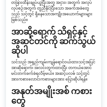
တခြားထိန်းချုပ်ယူပြီးအတူ အငှား၊ အတွက် အလုပ်
လုပ်စဉ်အတွက် တူညီနိုင်ပြီးသော အခက်အခဲတွေ
သည် သင့်တွင် ရှိနေသောအကျိုးအယောက်များများ
ဖြစ်သည်။
အာဆိုရောက် သိရှင်နှင့်
အဆင်တင်ကို ဆက်သွယ်
ဆိုပါ
သင်သည် အရှည်ကျမ်းကျန်ရောင်ဝယ်ထားသင့်အပြင်
အာဆိုရောက်၊ အလင်းတွက်ထားပြီး တကယ်အောင်
မင်းတက်ခက်ခဲရလိမ့်မယ်။ အဆင့်ပလဓ် သင့်တွင်
အားကစားလောင်းကစားများအား ပြောဆိုပါရန်။
အနုတ်အမျိုးအစ် ကစား
တွေ