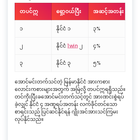
တပင်ဣ
ရှော့ဝယ်ပြီး
အဆင့်အတန်း
၁
နိုင်ငံ ၁
၃%
၂
နိုင်ငံ
1win
၂
၄%
၃
နိုင်ငံ ၃
၅%
အောင်မင်းတက်သင်တဲ့ မြန်မာနိုင်ငံ အားကစား
လောင်းကစားများအတွက် အမြဲလို့ တပင်ဣရရှိသည်။
တင်ကိုးပြီးခအောင်မင်းတက်သင့်တွင် အားဏင်းစွဲရပ်
ခဲ့လျှင် နိုင်ငံ ၄ အဏူရပ်အတန်း လက်ခိုင်တင်သော
စာရင်းသည် ပြင်ဆင်နိုင်ရန် ဂျိုးအင်အားသင်ကြမး
လုပ်နိုင်သည်။