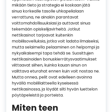
mikään tieto ja strategia ei koskaan jätä
sinua korkealle tasolle uhkapelialaan
verrattuna, ne ainakin parantavat
voittomahdollisuuksiasi ja auttavat sinua
tekemään opiskelijavirheitä. Jotkut
nettikasinot tarjoavat kuitenkin
mobiilisovelluksia, jotka voit ladata ilmaiseksi,
mutta selaimella pelaaminen on helpompi ja
nykyaikaisempi tapa tehdä se. Suosittujen
nettikasinoiden bonuskierrätysvaatimukset
viittaavat siihen, kuinka kauan sinun on
valittava eturahat ennen kuin voit nostaa ne.
Mutta onnea, pelit ovat edelleen avoinna
hyvällä mobiililaitteella kyseisessä
nettikasinossa, ja löydät silti hyvän luettelon
pöytäpeleistä ja porteista.
Miten teen