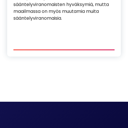
sääntelyviranomaisten hyväksymiä, mutta
maailmassa on myös muutamia muita
sääntelyviranomaisia.