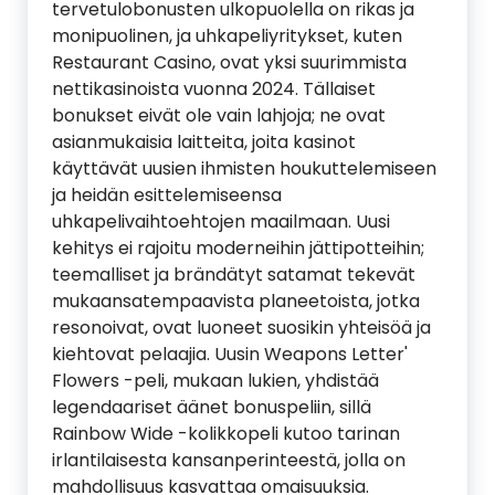
tervetulobonusten ulkopuolella on rikas ja
monipuolinen, ja uhkapeliyritykset, kuten
Restaurant Casino, ovat yksi suurimmista
nettikasinoista vuonna 2024. Tällaiset
bonukset eivät ole vain lahjoja; ne ovat
asianmukaisia ​​laitteita, joita kasinot
käyttävät uusien ihmisten houkuttelemiseen
ja heidän esittelemiseensa
uhkapelivaihtoehtojen maailmaan. Uusi
kehitys ei rajoitu moderneihin jättipotteihin;
teemalliset ja brändätyt satamat tekevät
mukaansatempaavista planeetoista, jotka
resonoivat, ovat luoneet suosikin yhteisöä ja
kiehtovat pelaajia. Uusin Weapons Letter'
Flowers -peli, mukaan lukien, yhdistää
legendaariset äänet bonuspeliin, sillä
Rainbow Wide -kolikkopeli kutoo tarinan
irlantilaisesta kansanperinteestä, jolla on
mahdollisuus kasvattaa omaisuuksia.