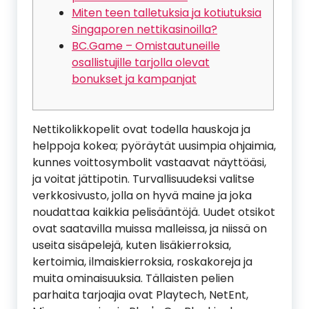
Miten teen talletuksia ja kotiutuksia
Singaporen nettikasinoilla?
BC.Game – Omistautuneille
osallistujille tarjolla olevat
bonukset ja kampanjat
Nettikolikkopelit ovat todella hauskoja ja
helppoja kokea; pyöräytät uusimpia ohjaimia,
kunnes voittosymbolit vastaavat näyttöäsi,
ja voitat jättipotin. Turvallisuudeksi valitse
verkkosivusto, jolla on hyvä maine ja joka
noudattaa kaikkia pelisääntöjä. Uudet otsikot
ovat saatavilla muissa malleissa, ja niissä on
useita sisäpelejä, kuten lisäkierroksia,
kertoimia, ilmaiskierroksia, roskakoreja ja
muita ominaisuuksia.
Tällaisten pelien
parhaita tarjoajia ovat Playtech, NetEnt,