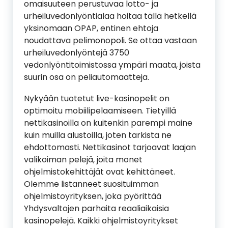
omaisuuteen perustuvaa lotto- ja
urheiluvedonlyöntialaa hoitaa tällä hetkellä
yksinomaan OPAP, entinen ehtoja
noudattava pelimonopoli. Se ottaa vastaan ​​
urheiluvedonlyöntejä 3750
vedonlyöntitoimistossa ympäri maata, joista
suurin osa on peliautomaatteja.
Nykyään tuotetut live-kasinopelit on
optimoitu mobiilipelaamiseen. Tietyillä
nettikasinoilla on kuitenkin parempi maine
kuin muilla alustoilla, joten tarkista ne
ehdottomasti. Nettikasinot tarjoavat laajan
valikoiman pelejä, joita monet
ohjelmistokehittäjät ovat kehittäneet.
Olemme listanneet suosituimman
ohjelmistoyrityksen, joka pyörittää
Yhdysvaltojen parhaita reaaliaikaisia ​​
kasinopelejä. Kaikki ohjelmistoyritykset