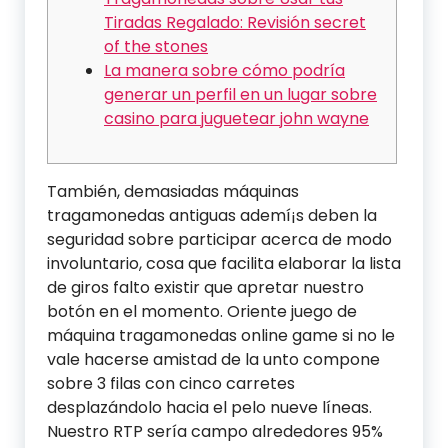
Tiradas Regalado: Revisión secret
of the stones
La manera sobre cómo podría
generar un perfil en un lugar sobre
casino para juguetear john wayne
También, demasiadas máquinas
tragamonedas antiguas ademí¡s deben la
seguridad sobre participar acerca de modo
involuntario, cosa que facilita elaborar la lista
de giros falto existir que apretar nuestro
botón en el momento. Oriente juego de
máquina tragamonedas online game si no le
vale hacerse amistad de la unto compone
sobre 3 filas con cinco carretes
desplazándolo hacia el pelo nueve líneas.
Nuestro RTP serí­a campo alrededores 95%