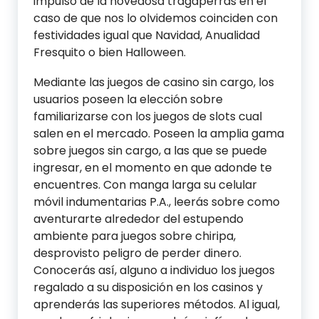
impulso de la novedosa tragaperras en el
caso de que nos lo olvidemos coinciden con
festividades igual que Navidad, Anualidad
Fresquito o bien Halloween.
Mediante las juegos de casino sin cargo, los
usuarios poseen la elección sobre
familiarizarse con los juegos de slots cual
salen en el mercado. Poseen la amplia gama
sobre juegos sin cargo, a las que se puede
ingresar, en el momento en que adonde te
encuentres. Con manga larga su celular
móvil indumentarias P.A., leerás sobre como
aventurarte alrededor del estupendo
ambiente para juegos sobre chiripa,
desprovisto peligro de perder dinero.
Conocerás así, alguno a individuo los juegos
regalado a su disposición en los casinos y
aprenderás las superiores métodos. Al igual,