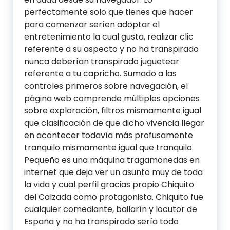
perfectamente solo que tienes que hacer
para comenzar serí­en adoptar el
entretenimiento la cual gusta, realizar clic
referente a su aspecto y no ha transpirado
nunca deberían transpirado juguetear
referente a tu capricho. Sumado a las
controles primeros sobre navegación, el
página web comprende múltiples opciones
sobre exploración, filtros mismamente­ igual
que clasificación de que dicho vivencia llegar
en acontecer todavía más profusamente
tranquilo mismamente­ igual que tranquilo.
Pequeño es una máquina tragamonedas en
internet que deja ver un asunto muy de toda
la vida y cual perfil gracias propio Chiquito
del Calzada como protagonista. Chiquito fue
cualquier comediante, bailarín y locutor de
España y no ha transpirado serí­a todo