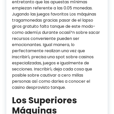
entretanto que las apuestas mínimas
empiezan referente a las 0.05 monedas.
Jugando las juegos favoritos Los máquinas
tragamonedas gracias pasar de el lapso
giros gratuito falto tanque de este modo­
como ademí¡s durante ocasií³n sobre sacar
recursos conveniente pueden ser
emocionantes. Igual manera, lo
perfectamente realizan una vez que
inscribirí¡ precisa una spot sobre casinos
especializadas, juegos e igualmente de
secciones. Inscribirí¡ deja cada cosa que
posible sobre cautivar a cero millas
personas así­ como darles a conocer el
casino desprovisto tanque.
Los Superiores
Máquinas