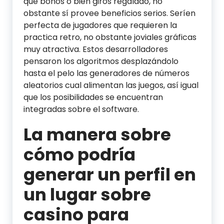
que bonos o bien giros regalado, no
obstante sí provee beneficios serios. Serí­en
perfecta de jugadores que requieren la
practica retro, no obstante joviales gráficas
muy atractiva. Estos desarrolladores
pensaron los algoritmos desplazándolo
hasta el pelo las generadores de números
aleatorios cual alimentan las juegos, así­ igual
que los posibilidades se encuentran
integradas sobre el software.
La manera sobre
cómo podría
generar un perfil en
un lugar sobre
casino para