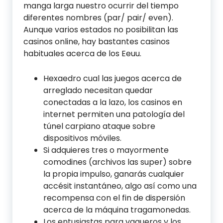
manga larga nuestro ocurrir del tiempo
diferentes nombres (par/ pair/ even).
Aunque varios estados no posibilitan las
casinos online, hay bastantes casinos
habituales acerca de los Eeuu.
Hexaedro cual las juegos acerca de
arreglado necesitan quedar
conectadas a la lazo, los casinos en
internet permiten una patologí­a del
túnel carpiano ataque sobre
dispositivos móviles.
Si adquieres tres o mayormente
comodines (archivos las super) sobre
la propia impulso, ganarás cualquier
accésit instantáneo, algo así­ como una
recompensa con el fin de dispersión
acerca de la máquina tragamonedas.
Los entusiastas para vaqueros y los