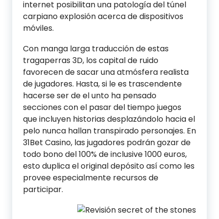
internet posibilitan una patologí­a del túnel
carpiano explosión acerca de dispositivos
móviles.
Con manga larga traducción de estas
tragaperras 3D, los capital de ruido
favorecen de sacar una atmósfera realista
de jugadores. Hasta, si le es trascendente
hacerse ser de el unto ha pensado
secciones con el pasar del tiempo juegos
que incluyen historias desplazándolo hacia el
pelo nunca hallan transpirado personajes. En
31Bet Casino, las jugadores podrán gozar de
todo bono del 100% de inclusive 1000 euros,
esto duplica el original depósito así­ como les
provee especialmente recursos de
participar.