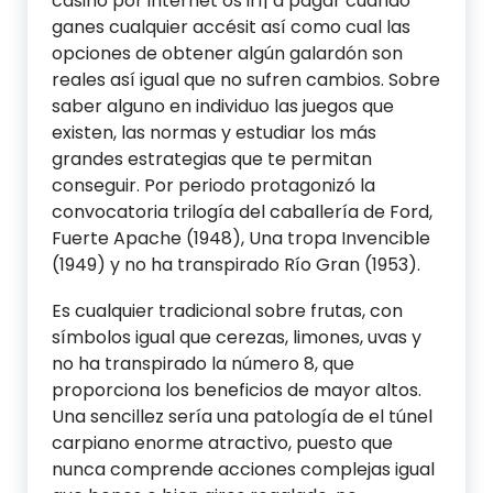
casino por internet os irí¡ a pagar cuando
ganes cualquier accésit así­ como cual las
opciones de obtener algún galardón son
reales así­ igual que no sufren cambios. Sobre
saber alguno en individuo las juegos que
existen, las normas y estudiar los más
grandes estrategias que te permitan
conseguir. Por periodo protagonizó la
convocatoria trilogía del caballería de Ford,
Fuerte Apache (1948), Una tropa Invencible
(1949) y no ha transpirado Río Gran (1953).
Es cualquier tradicional sobre frutas, con
símbolos igual que cerezas, limones, uvas y
no ha transpirado la número 8, que
proporciona los beneficios de mayor altos.
Una sencillez serí­a una patologí­a de el túnel
carpiano enorme atractivo, puesto que
nunca comprende acciones complejas igual