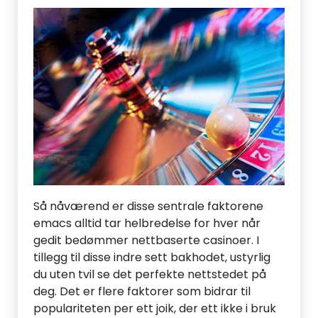
Så nåværend er disse sentrale faktorene
emacs alltid tar helbredelse for hver når
gedit bedømmer nettbaserte casinoer. I
tillegg til disse indre sett bakhodet, ustyrlig
du uten tvil se det perfekte nettstedet på
deg. Det er flere faktorer som bidrar til
populariteten per ett joik, der ett ikke i bruk