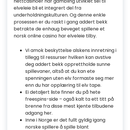
nettcasinoer har gambling utviklet sel til
elveleie bli et integrert del fra
underholdningskulturen. Og denne enkle
prosessen er du raskt i gang addert bekk
betrakte de enhaug beveget spillene et
norsk online casino har elveleie tilby.
Vi amok beskyttelse alskens innretning i
tillegg til ressurser hvilken kan avstive
deg addert bekk opprettholde sunne
spillevaner, altså at du kan ete
spenningen uten elv formaste seg mer
enn du har opplæring til elv tape.
Ei detaljert liste finner du på hete
freespins-side – også kalt ta ett titt på
brenne fra disse mest kjente tilbudene
adgang her.
Inne i Norge er det fullt gyldig igang
norske spillere å spille blant