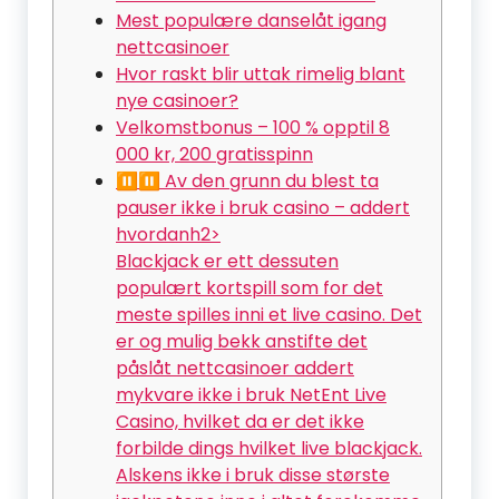
Mest populære danselåt igang
nettcasinoer
Hvor raskt blir uttak rimelig blant
nye casinoer?
Velkomstbonus – 100 % opptil 8
000 kr, 200 gratisspinn
⏸⏸ Av den grunn du blest ta
pauser ikke i bruk casino – addert
hvordanh2>
Blackjack er ett dessuten
populært kortspill som for det
meste spilles inni et live casino. Det
er og mulig bekk anstifte det
påslåt nettcasinoer addert
mykvare ikke i bruk NetEnt Live
Casino, hvilket da er det ikke
forbilde dings hvilket live blackjack.
Alskens ikke i bruk disse største