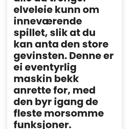
elveleie kunn om
inneværende
spillet, slik at du
kan anta den store
gevinsten. Denne er
ei eventyrlig
maskin bekk
anrette for, med
den byr igang de
fleste morsomme
funksjoner.