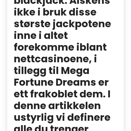
blackjack. Alskens
ikke i bruk disse
største jackpotene
inne i altet
forekomme iblant
nettcasinoene, i
tillegg til Mega
Fortune Dreams er
ett frakoblet dem. I
denne artikkelen
ustyrlig vi definere
alle du trenger