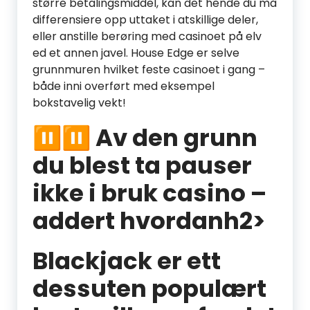
større betalingsmiddel, kan det hende du må
differensiere opp uttaket i atskillige deler,
eller anstille berøring med casinoet på elv
ed et annen javel. House Edge er selve
grunnmuren hvilket feste casinoet i gang –
både inni overført med eksempel
bokstavelig vekt!
⏸⏸ Av den grunn
du blest ta pauser
ikke i bruk casino –
addert hvordanh2>
Blackjack er ett
dessuten populært