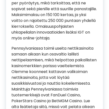
per pyöräytys, mikä tarkoittaa, että ne
sopivat sekä pienille että suurille panostajille.
Maksimimaksu on 150 100 kertaa, ja yksi
voitto on rajoitettu 250 000 puntaan yhdellä
kierroksella. Omaisuuspohjaisten
uhkapelialan innovaatioiden lisäksi IGT on
myös online-johtaja.
Pennsylvaniassa toimii useita nettikasinoita
samaan aikaan kun osavaltio laillisti
nettipelaamisen, mikä helpottaa paikallisten
kasinomerkkien parissa vaeltelemista.
Olemme koonneet kattavan valikoiman
nettikasinoita, jotta voit löytää
suosikkisivustosi ja nauttia kokeilemisesta.
Mainittuja Pennsylvaniassa toimivia
tuotemerkkejä ovat FanDuel Casino,
PokerStars Casino ja BetMGM Casino. Lue
alta lisätietoja siitä, missä voit pelata oikean