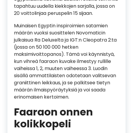
tapahtuu uudella kiekkojen sarjalla, jossa on
20 voittolinjaa peruspelin 15 sijaan.
Muinaisen Egyptin inspiroimien satamien
määrän vuoksi suosittelen Novomaticin
julkaisua Ra Deluxelta ja IGT:n Cleopatra 2:ta
(jossa on 50 100 000 hetken
maksimivoittopanos). Tämä voi käynnistyä,
kun vihreä faaraon kuvake ilmestyy rullille
vaiheissa 1, 2, muuten vaiheessa 3. Luodin
sisällä ammattilaisten odotetaan valitsevan
graniittinen leikkaus, ja se palkitsee tietyn
määrän ilmaispyöräytyksiä ja voi saada
erinomaisen kertoimen.
Faaraon onnen
kolikkopeli