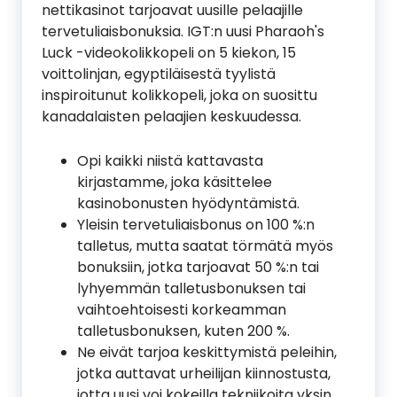
nettikasinot tarjoavat uusille pelaajille
tervetuliaisbonuksia. IGT:n uusi Pharaoh's
Luck -videokolikkopeli on 5 kiekon, 15
voittolinjan, egyptiläisestä tyylistä
inspiroitunut kolikkopeli, joka on suosittu
kanadalaisten pelaajien keskuudessa.
Opi kaikki niistä kattavasta
kirjastamme, joka käsittelee
kasinobonusten hyödyntämistä.
Yleisin tervetuliaisbonus on 100 %:n
talletus, mutta saatat törmätä myös
bonuksiin, jotka tarjoavat 50 %:n tai
lyhyemmän talletusbonuksen tai
vaihtoehtoisesti korkeamman
talletusbonuksen, kuten 200 %.
Ne eivät tarjoa keskittymistä peleihin,
jotka auttavat urheilijan kiinnostusta,
jotta uusi voi kokeilla tekniikoita yksin.