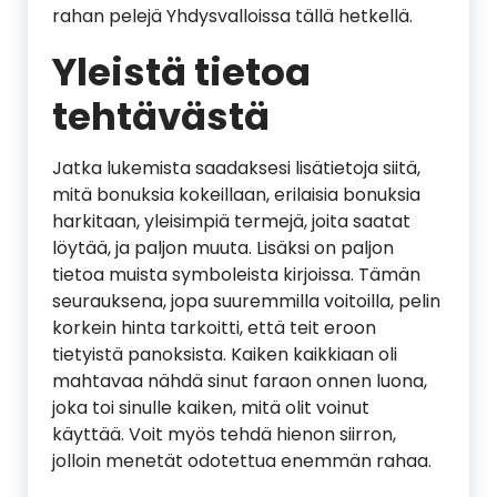
rahan pelejä Yhdysvalloissa tällä hetkellä.
Yleistä tietoa
tehtävästä
Jatka lukemista saadaksesi lisätietoja siitä,
mitä bonuksia kokeillaan, erilaisia ​​bonuksia
harkitaan, yleisimpiä termejä, joita saatat
löytää, ja paljon muuta. Lisäksi on paljon
tietoa muista symboleista kirjoissa. Tämän
seurauksena, jopa suuremmilla voitoilla, pelin
korkein hinta tarkoitti, että teit eroon
tietyistä panoksista. Kaiken kaikkiaan oli
mahtavaa nähdä sinut faraon onnen luona,
joka toi sinulle kaiken, mitä olit voinut
käyttää. Voit myös tehdä hienon siirron,
jolloin menetät odotettua enemmän rahaa.