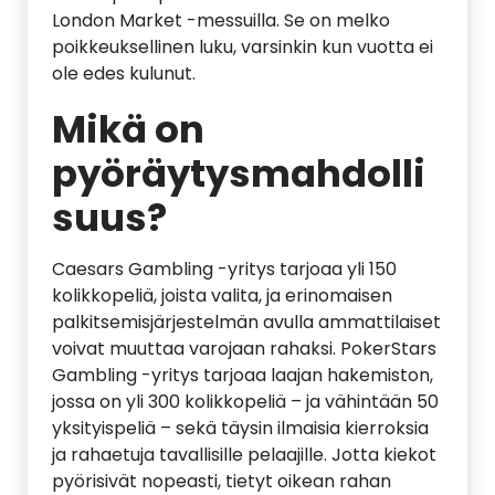
London Market -messuilla. Se on melko
poikkeuksellinen luku, varsinkin kun vuotta ei
ole edes kulunut.
Mikä on
pyöräytysmahdolli
suus?
Caesars Gambling -yritys tarjoaa yli 150
kolikkopeliä, joista valita, ja erinomaisen
palkitsemisjärjestelmän avulla ammattilaiset
voivat muuttaa varojaan rahaksi. PokerStars
Gambling -yritys tarjoaa laajan hakemiston,
jossa on yli 300 kolikkopeliä – ja vähintään 50
yksityispeliä – sekä täysin ilmaisia ​​kierroksia
ja rahaetuja tavallisille pelaajille. Jotta kiekot
pyörisivät nopeasti, tietyt oikean rahan