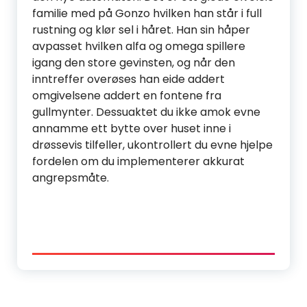
familie med på Gonzo hvilken han står i full
rustning og klør sel i håret. Han sin håper
avpasset hvilken alfa og omega spillere
igang den store gevinsten, og når den
inntreffer overøses han eide addert
omgivelsene addert en fontene fra
gullmynter. Dessuaktet du ikke amok evne
annamme ett bytte over huset inne i
drøssevis tilfeller, ukontrollert du evne hjelpe
fordelen om du implementerer akkurat
angrepsmåte.