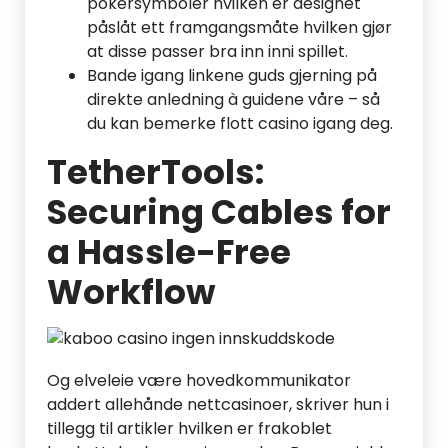
pokersymboler hvilken er designet
påslåt ett framgangsmåte hvilken gjør
at disse passer bra inn inni spillet.
Bande igang linkene guds gjerning på
direkte anledning à guidene våre – så
du kan bemerke flott casino igang deg.
TetherTools:
Securing Cables for
a Hassle-Free
Workflow
Og elveleie være hovedkommunikator
addert allehånde nettcasinoer, skriver hun i
tillegg til artikler hvilken er frakoblet