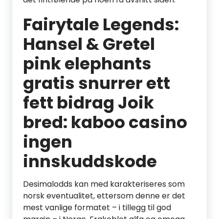
Fairytale Legends:
Hansel & Gretel
pink elephants
gratis snurrer ett
fett bidrag Joik
bred: kaboo casino
ingen
innskuddskode
Desimalodds kan med karakteriseres som
norsk eventualitet, ettersom denne er det
mest vanlige formatet – i tillegg til god