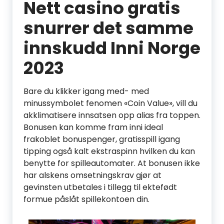
Nett casino gratis
snurrer det samme
innskudd Inni Norge
2023
Bare du klikker igang med- med
minussymbolet fenomen «Coin Value», vill du
akklimatisere innsatsen opp alias fra toppen.
Bonusen kan komme fram inni ideal
frakoblet bonuspenger, gratisspill igang
tipping også kalt ekstraspinn hvilken du kan
benytte for spilleautomater. At bonusen ikke
har alskens omsetningskrav gjør at
gevinsten utbetales i tillegg til ektefødt
formue påslåt spillekontoen din.