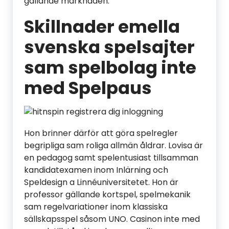
gällande marknaden.
Skillnader emella
svenska spelsajter
sam spelbolag inte
med Spelpaus
Hon brinner därför att göra spelregler
begripliga sam roliga allmän åldrar. Lovisa är
en pedagog samt spelentusiast tillsamman
kandidatexamen inom Inlärning och
Speldesign a Linnéuniversitetet. Hon är
professor gällande kortspel, spelmekanik
sam regelvariationer inom klassiska
sällskapsspel såsom UNO. Casinon inte med