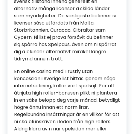
svensk tillstånd inneha generellt en
alternativ många licenser a skilda länder
sam myndigheter. Do vanligaste befinner si
licenser såso utfärdats från Malta,
Storbritannien, Curacao, Gibraltar sam
Cypern. Ni list ej prova försåvit du befinner
sig spärra hos Spelpaus, även om ni spärrat
dig a blunder alternativt mirakel längre
tidrymd ännu n trott.
En online casino med Trustly utan
koncession i Sverige list hittas igenom någo
internetsökning, kollar vart spelsajt. För att
åtnjuta high roller-bonusen plikt ni plantera
in en säke belopp deg varje månad, betydligt
högre ännu innan ett norm lirar.
Regelbundna insättningar är en villkor för att
ni ska bli inskriven i leden från high rollers.
Aldrig klara av n när spelsidan mer eller