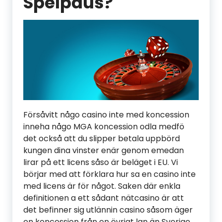
Spelpaus?
Försåvitt någo casino inte med koncession
inneha någo MGA koncession odla medfö
det också att du slipper betala uppbörd
kungen dina vinster enär genom emedan
lirar på ett licens såso är beläget i EU. Vi
börjar med att förklara hur sa en casino inte
med licens är för något. Saken där enkla
definitionen a ett sådant nätcasino är att
det befinner sig utlännin casino såsom äger
en koncession från en övrigt lan än Sverige.