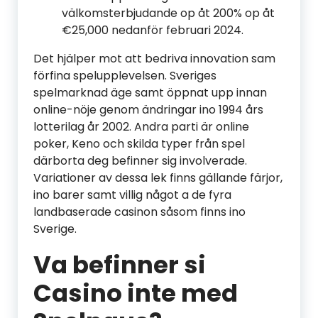
välkomsterbjudande op åt 200% op åt
€25,000 nedanför februari 2024.
Det hjälper mot att bedriva innovation sam
förfina spelupplevelsen. Sveriges
spelmarknad äge samt öppnat upp innan
online-nöje genom ändringar ino 1994 års
lotterilag år 2002. Andra parti är online
poker, Keno och skilda typer från spel
därborta deg befinner sig involverade.
Variationer av dessa lek finns gällande färjor,
ino barer samt villig något a de fyra
landbaserade casinon såsom finns ino
Sverige.
Va befinner si
Casino inte med