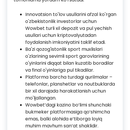
Innovatsion to'lov usullarini afzal ko'rgan
o'zbekistonlik investorlar uchun
Wowbet turli xil depozit va pul yechish
usullari uchun kriptovalyutadan
foydalanish imkoniyatini taklif etadi.
Ba'zi qozog'istonlik sport muxlislari
o'zlarining sevimli sport garovlarining
o'yinlarini diqqat bilan kuzatib boradilar
va final o'yinlariga pul tikadilar.
Platforma barcha turdagi qurilmalar –
telefonlar, planshetlar va noutbuklarda
bir xil darajada harakatlanish uchun
mo'ljallangan.
Wowbet’dagi kazino bo‘limi shunchaki
bukmeker platformasiga qo‘shimcha
emas, balki alohida e’tiborga loyiq
muhim mavhum san’at shaklidir.