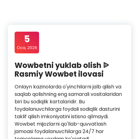
İçeriğe
geç
5
Oca, 2026
Wowbetni yuklab olish ᐉ
Rasmiy Wowbet ilovasi
Onlayn kazinolarda o'yinchilarni jalb qilish va
saqlab qolishning eng samarali vositalaridan
biri bu sodiqlik kartalaridir. Bu
foydalanuvchilarga foydali sodiqlik dasturini
taklif qilish imkoniyatini istisno qilmaydi.
Wowbet mijozlarni qo'llab-quvvatlash
jamoasi foydalanuvchilarga 24/7 har
tomonlama yordam ko'rsatadi.