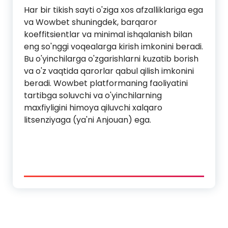
Har bir tikish sayti o'ziga xos afzalliklariga ega
va Wowbet shuningdek, barqaror
koeffitsientlar va minimal ishqalanish bilan
eng so'nggi voqealarga kirish imkonini beradi.
Bu o'yinchilarga o'zgarishlarni kuzatib borish
va o'z vaqtida qarorlar qabul qilish imkonini
beradi. Wowbet platformaning faoliyatini
tartibga soluvchi va o'yinchilarning
maxfiyligini himoya qiluvchi xalqaro
litsenziyaga (ya'ni Anjouan) ega.