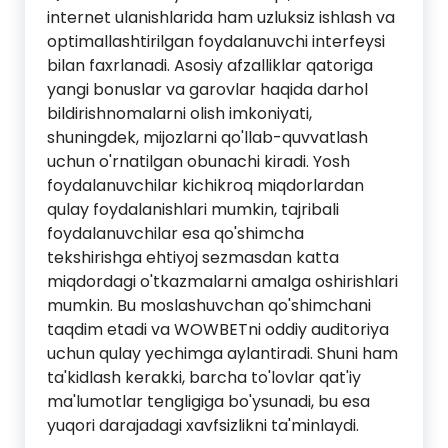
internet ulanishlarida ham uzluksiz ishlash va
optimallashtirilgan foydalanuvchi interfeysi
bilan faxrlanadi. Asosiy afzalliklar qatoriga
yangi bonuslar va garovlar haqida darhol
bildirishnomalarni olish imkoniyati,
shuningdek, mijozlarni qo'llab-quvvatlash
uchun o'rnatilgan obunachi kiradi. Yosh
foydalanuvchilar kichikroq miqdorlardan
qulay foydalanishlari mumkin, tajribali
foydalanuvchilar esa qo'shimcha
tekshirishga ehtiyoj sezmasdan katta
miqdordagi o'tkazmalarni amalga oshirishlari
mumkin. Bu moslashuvchan qo'shimchani
taqdim etadi va WOWBETni oddiy auditoriya
uchun qulay yechimga aylantiradi. Shuni ham
ta'kidlash kerakki, barcha to'lovlar qat'iy
ma'lumotlar tengligiga bo'ysunadi, bu esa
yuqori darajadagi xavfsizlikni ta'minlaydi.