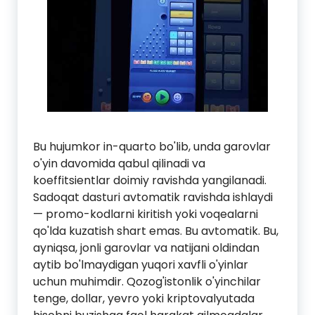
Bu hujumkor in-quarto bo'lib, unda garovlar
o'yin davomida qabul qilinadi va
koeffitsientlar doimiy ravishda yangilanadi.
Sadoqat dasturi avtomatik ravishda ishlaydi
— promo-kodlarni kiritish yoki voqealarni
qo'lda kuzatish shart emas. Bu avtomatik. Bu,
ayniqsa, jonli garovlar va natijani oldindan
aytib bo'lmaydigan yuqori xavfli o'yinlar
uchun muhimdir. Qozog'istonlik o'yinchilar
tenge, dollar, yevro yoki kriptovalyutada