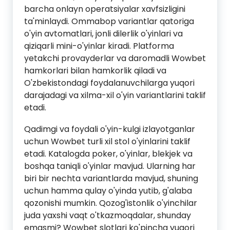
barcha onlayn operatsiyalar xavfsizligini
ta'minlaydi. Ommabop variantlar qatoriga
o'yin avtomatlari, jonli dilerlik o'yinlari va
qiziqarli mini-o'yinlar kiradi. Platforma
yetakchi provayderlar va daromadli Wowbet
hamkorlari bilan hamkorlik qiladi va
O'zbekistondagi foydalanuvchilarga yuqori
darajadagi va xilma-xil o'yin variantlarini taklif
etadi.
Qadimgi va foydali o'yin-kulgi izlayotganlar
uchun Wowbet turli xil stol o'yinlarini taklif
etadi. Katalogda poker, o'yinlar, blekjek va
boshqa taniqli o'yinlar mavjud. Ularning har
biri bir nechta variantlarda mavjud, shuning
uchun hamma qulay o'yinda yutib, g'alaba
qozonishi mumkin. Qozog'istonlik o'yinchilar
juda yaxshi vaqt o'tkazmoqdalar, shunday
emasmi? Wowbet slotlari ko'pincha yuqori