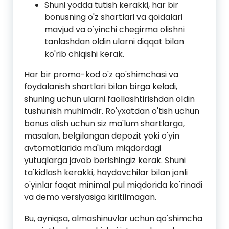
Shuni yodda tutish kerakki, har bir
bonusning o'z shartlari va qoidalari
mavjud va o'yinchi chegirma olishni
tanlashdan oldin ularni diqqat bilan
ko'rib chiqishi kerak.
Har bir promo-kod o'z qo'shimchasi va
foydalanish shartlari bilan birga keladi,
shuning uchun ularni faollashtirishdan oldin
tushunish muhimdir. Ro'yxatdan o'tish uchun
bonus olish uchun siz ma'lum shartlarga,
masalan, belgilangan depozit yoki o'yin
avtomatlarida ma'lum miqdordagi
yutuqlarga javob berishingiz kerak. Shuni
ta'kidlash kerakki, haydovchilar bilan jonli
o'yinlar faqat minimal pul miqdorida ko'rinadi
va demo versiyasiga kiritilmagan.
Bu, ayniqsa, almashinuvlar uchun qo'shimcha