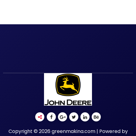
Copyright © 2026 greenmakina.com | Powered by